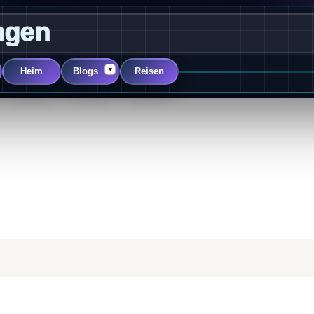
ngen
▾
Heim
Blogs
Reisen