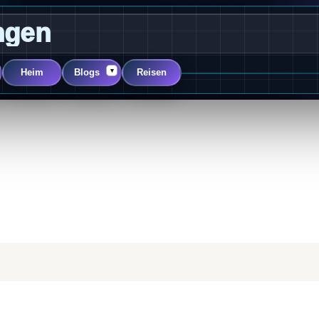
ngen
▾
Heim
Blogs
Reisen