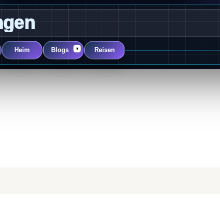
ngen
▾
Heim
Blogs
Reisen