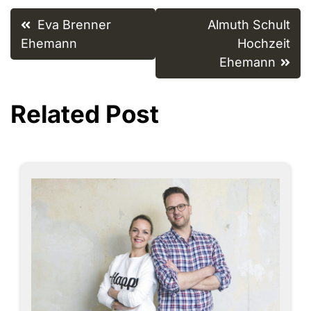
Post
Eva Brenner
Almuth Schult
navigation
Ehemann
Hochzeit
Ehemann
Related Post